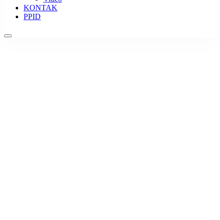
KONTAK
PPID
Struktur
Organisasi
Situs Resmi SDN 20 GUMARANG