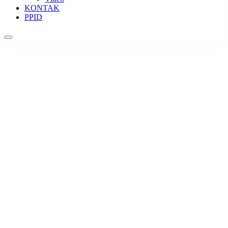
KONTAK
PPID
KONTAK
Situs Resmi SDN 20 GUMARANG